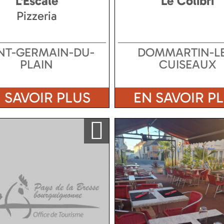
L'Escale
Le Colibri
Pizzeria
NT-GERMAIN-DU-
DOMMARTIN-LE
PLAIN
CUISEAUX
 SAVOIR PLUS
EN SAVOIR P
Ajouter a ma sélection