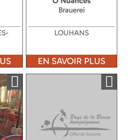
Ô Nuances
Brauerei
S-
LOUHANS
LUS
EN SAVOIR PLUS
Ajouter a ma sélection
Ajouter a ma sélection