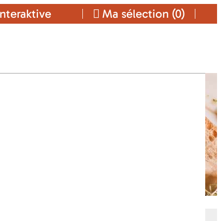
nteraktive
Ma sélection (
0
)