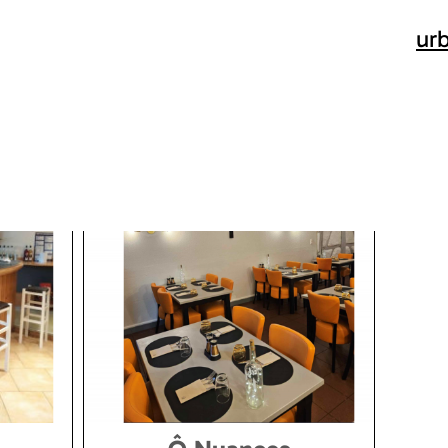
Miniaturb
isch
interakti
Karte
Ajouter a ma sélection
Ajouter a ma sélection