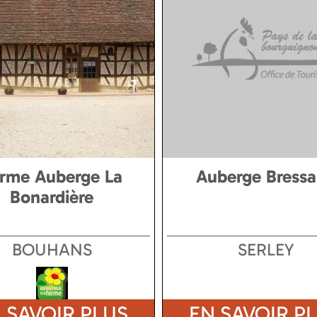
rme Auberge La
Auberge Bress
Bonardière
BOUHANS
SERLEY
 SAVOIR PLUS
EN SAVOIR P