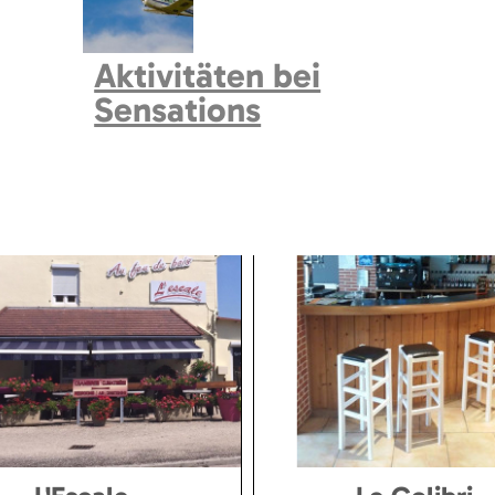
o
(
0
)
Terrasse
(
40
)
erie
(
1
)
Sortieren :
Zufällig
Alphabet
Kinderspiele
(
6
)
Aktivitäten bei
enrestaurant
Sensations
Ajouter a ma sélection
Raum
(
0
)