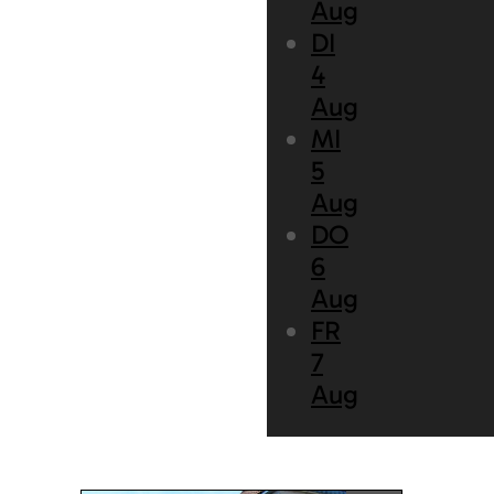
Aug
DI
4
Aug
MI
5
Aug
DO
6
Aug
FR
7
Aug
Ajouter a ma sélection