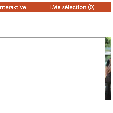
nteraktive
Ma sélection (
0
)