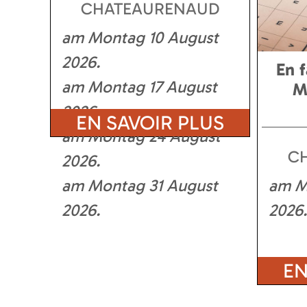
CHATEAURENAUD
am Montag 10 August
2026
En f
am Montag 17 August
M
2026
EN SAVOIR PLUS
am Montag 24 August
C
2026
am Montag 31 August
am M
2026
2026
EN