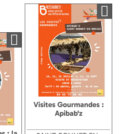
Ajouter a ma sélection
Ajouter a ma sélection
Visites Gourmandes :
Apibab'z
s : la