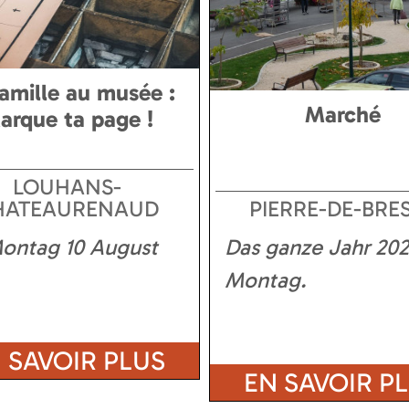
amille au musée :
Marché
arque ta page !
LOUHANS-
HATEAURENAUD
PIERRE-DE-BRE
ontag 10 August
Das ganze Jahr
202
Montag
 SAVOIR PLUS
EN SAVOIR P