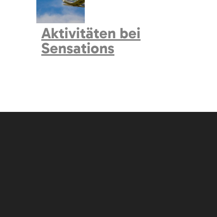
um / Workshop
(
0
)
g
(
23
)
Aktivitäten bei
Sensations
, Show, Theater
(
16
)
enz
(
1
)
 1 August 2026 bis Freitag 7 August 2026
der
(
34
)
nd Traditionen
(
2
)
)
)
nd Handwerk
(
1
)
rn
(
0
)