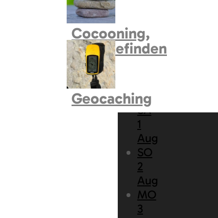
Praktik
Führun
Cocooning,
109
ERGEBNISSE
Ball
(
0
)
Wohlbefinden
Konzert
Konfer
Woche vom Samstag
Für Kin
Geocaching
SA
Feste u
1
Natur
(
0
Aug
Tiere
(
0
SO
2
Kunst u
Aug
Kino
(
0
)
MO
Wande
3