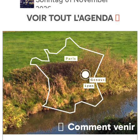
2026
M
VOIR TOUT L'AGENDA
Täglich
M
F
Comment venir