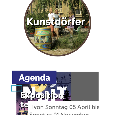
Kunstdörfer
Agenda
Exposition
Br
temporaire "Nuit"
26
von Sonntag 05 April bis
Sonntag 01 November
M