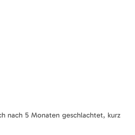
aus. Das Bresse-Huhn wird in
Freiheit
und
Milchprodukten
gefüttert werden.
ch nach 5 Monaten geschlachtet, kurz