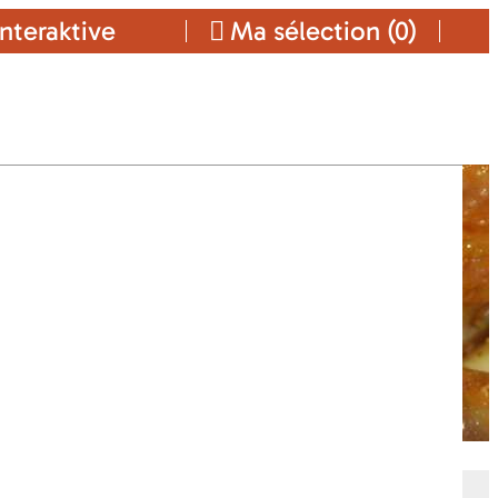
nteraktive
Ma sélection (
0
)