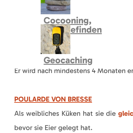
Es zeichnet sich durch
weiße Federn
Cocooning,
auf Grasläufen
mit mindestens 10 m² p
Wohlbefinden
Nach 3 Wochen muss er ausschließlich
Geocaching
Er wird nach mindestens 4 Monaten e
POULARDE VON BRESSE
Als weibliches Küken hat sie die
glei
bevor sie Eier gelegt hat.