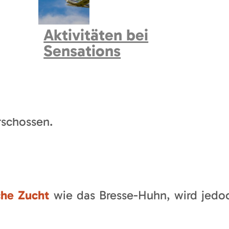
,
blaue Beine
,
roten Kamm
und dünne Haut 
Aktivitäten bei
ro Geflügel aufgezogen.
Sensations
 mit
Mais (nicht gentechnisch verändert)
rschossen.
che Zucht
wie das Bresse-Huhn, wird jedo