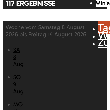
117
ERGEBNISSE
Minia
inter
Karte
Ta
Woche vom Samstag 8 August
W
2026 bis Freitag 14 August 2026
Zu
SA
8
Aug
SO
9
Aug
MO