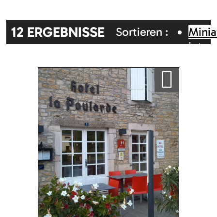
12
ERGEBNISSE
Sortieren :
Minia
inter
Zufällig
Alphabetisch
Karte
Ajouter a ma sélection