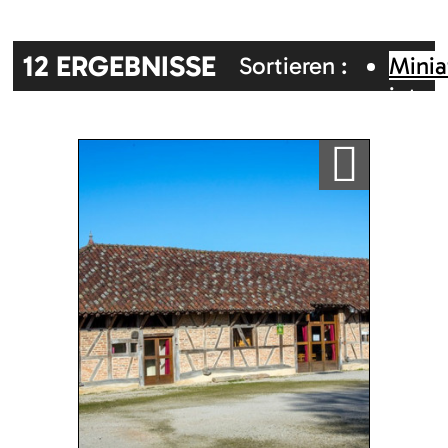
12
ERGEBNISSE
Sortieren :
Minia
inter
Zufällig
Alphabetisch
Karte
Ajouter a ma sélection