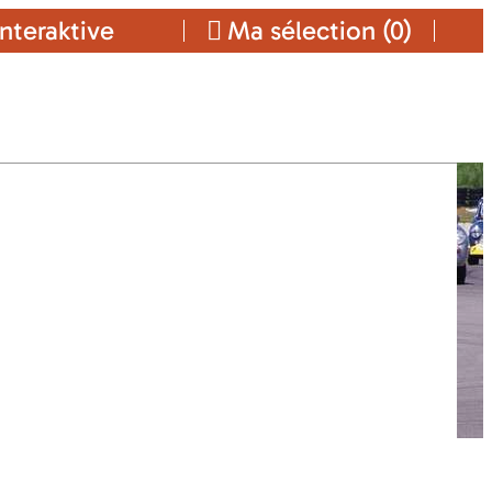
nteraktive
Ma sélection (
0
)