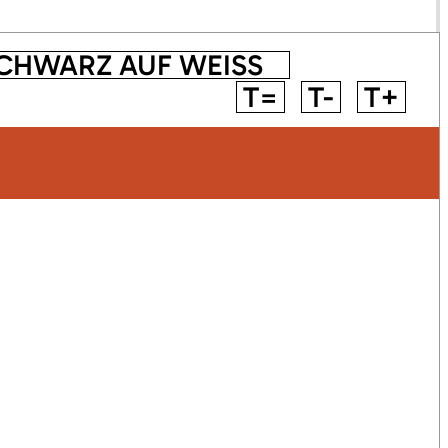
CHWARZ AUF WEISS
T=
T-
T+