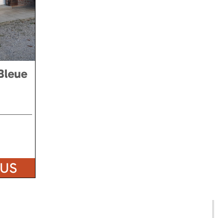
Bleue
LUS