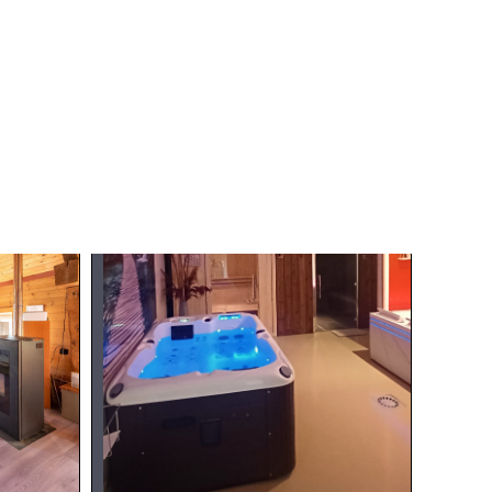
Karte
Ajouter a ma sélection
Ajouter a ma sélection
sent
Eaux Loft Côté Bien-Être
& Spa