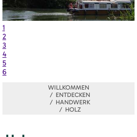
1
2
3
4
5
6
WILLKOMMEN
ENTDECKEN
HANDWERK
HOLZ