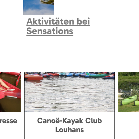
Ajouter a ma sélection
Ajouter a ma sélection
Aktivitäten bei
Sensations
resse
Canoë-Kayak Club
Louhans