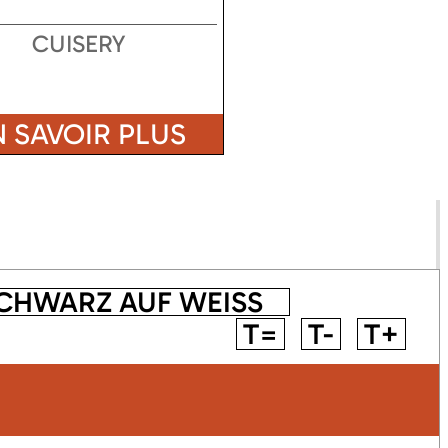
CUISERY
N SAVOIR PLUS
CHWARZ AUF WEISS
T=
T-
T+