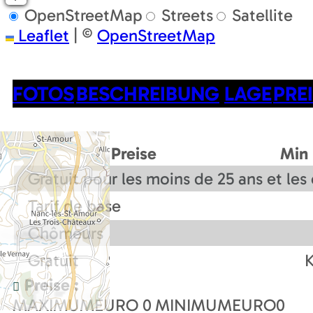
OpenStreetMap
Streets
Satellite
Leaflet
|
©
OpenStreetMap
FOTOS
BESCHREIBUNG
LAGE
PRE
Preise
Min
Gratuit pour les moins de 25 ans et le
Tarif de base
Chômeurs
Gratuit
K
Preise :
MAXIMUMEURO
0
MINIMUMEURO
0