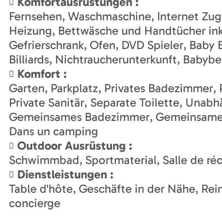
Komfortausrüstungen
:
Fernsehen
Waschmaschine
Internet Zu
Heizung
Bettwäsche und Handtücher ink
Gefrierschrank
Ofen
DVD Spieler
Baby 
Billiards
Nichtraucherunterkunft
Babybe
Komfort
:
Garten
Parkplatz
Privates Badezimmer
Private Sanitär
Separate Toilette
Unabhä
Gemeinsames Badezimmer
Gemeinsame
Dans un camping
Outdoor Ausrüstung
:
Schwimmbad
Sportmaterial
Salle de ré
Dienstleistungen
:
Table d'hôte
Geschäfte in der Nähe
Rei
concierge