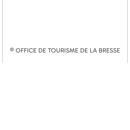
© OFFICE DE TOURISME DE LA BRESSE
BOURGUIGNONNE
WEBSITE-KARTE
RECHTLICHE HINWEISE
COOKIES VERWALTEN