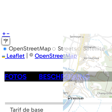
+
−
OpenStreetMap
Streets
Satellite
Leaflet
|
©
OpenStreetMap
FOTOS
BESCHREIBUNG
Preise
Tarif de base