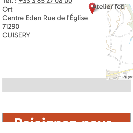
Tel. :
+33 3 85 27 08 00
Atelier feu
Ort
Centre Eden Rue de l'Église
71290
CUISERY
Rejoignez-nous