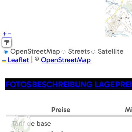
+
−
OpenStreetMap
Streets
Satellite
Leaflet
|
©
OpenStreetMap
FOTOS
BESCHREIBUNG
LAGE
PRE
Preise
M
Tarif de base