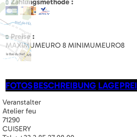
Zahlungsmethode :
Preise :
MAXIMUMEURO
8
MINIMUMEURO
8
FOTOS
BESCHREIBUNG
LAGE
PRE
Veranstalter
Atelier feu
71290
CUISERY