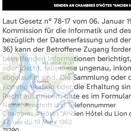
Laut Gesetz n° 78-17 vom 06. Januar 1
Kommission für die Informatik und des 
bezüglich der Datenerfassung und der F
36) kann der Betroffene Zugang fordern
betreffenden Informationen berichtigt, e
oder löscht, falls diese ungenau, ink
abgelaufen sind. Die Sammlung oder d
Kommunikation oder die Erhaltung sin
Recht auszuüben, bitte es im Formular
Name, Anschrift und Telefonnummer
Chambres d'Hôtes "Ancien Hôtel du Lion d
87, rue du 19 Mars 1962
71290