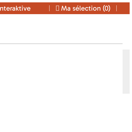
nteraktive
Ma sélection (
0
)
Ajouter a ma sélection