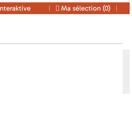
nteraktive
Ma sélection (
0
)
Ajouter a ma sélection