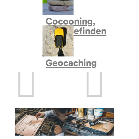
Cocooning,
Wohlbefinden
Geocaching
Prev
Next