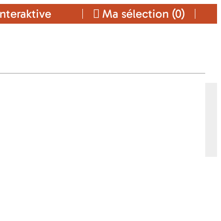
nteraktive
Ma sélection (
0
)
Ajouter a ma sélection