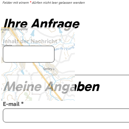
Felder mit einem
*
dürfen nicht leer gelassen werden
Ihre Anfrage
Inhalt der Nachricht
*
Meine Angaben
E-mail
*