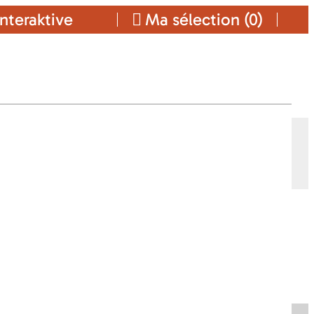
nteraktive
Ma sélection (
0
)
Ajouter a ma sélection