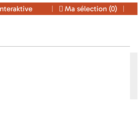
nteraktive
Ma sélection (
0
)
EDEN BAR
Ajouter a ma sélection