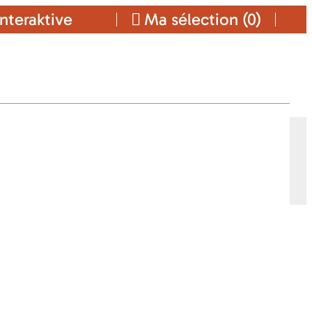
nteraktive
Ma sélection (
0
)
T
Ajouter a ma sélection
SE
KONTAKT