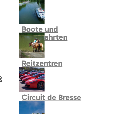
Naturcampingflächen
N
Centre EDEN
Märkte
Sammelunterkunft
Boote und
Kreuzfahrten
N
Andere Museen und
Reitzentren
Ausstellungsorte
R
Parks und Garten
Circuit de Bresse