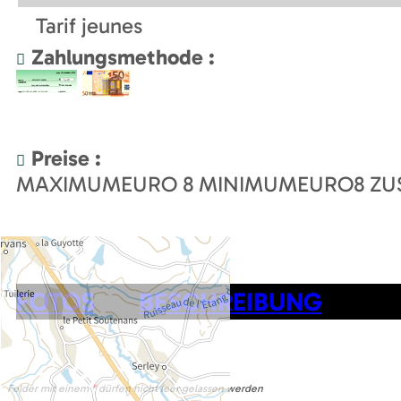
Tarif jeunes
Zahlungsmethode :
Preise :
MAXIMUMEURO
8
MINIMUMEURO
8
ZU
FOTOS
BESCHREIBUNG
Felder mit einem
*
dürfen nicht leer gelassen werden