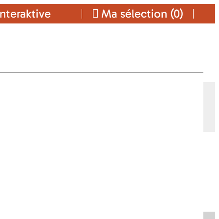
nteraktive
Ma sélection (
0
)
Ajouter a ma sélection