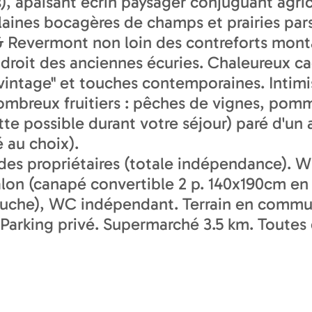
s), apaisant écrin paysager conjuguant agric
aines bocagères de champs et prairies pars
 & Revermont non loin des contreforts mon
ndroit des anciennes écuries. Chaleureux 
"vintage" et touches contemporaines. Intimist
breux fruitiers : pêches de vignes, pommiers
llette possible durant votre séjour) paré d'u
 au choix).
es propriétaires (totale indépendance). Wif
salon (canapé convertible 2 p. 140x190cm en
 (douche), WC indépendant. Terrain en commu
if. Parking privé. Supermarché 3.5 km. Tout