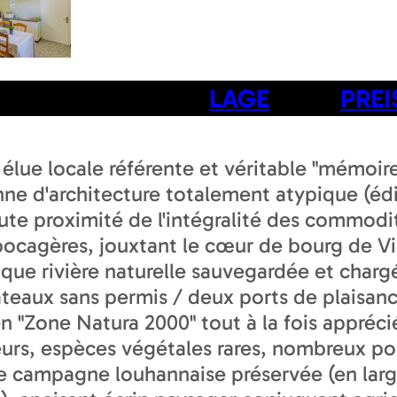
LAGE
PREI
lue locale référente et véritable "mémoire 
e d'architecture totalement atypique (édif
oute proximité de l'intégralité des commodi
bocagères, jouxtant le cœur de bourg de Vin
olique rivière naturelle sauvegardée et charg
ateaux sans permis / deux ports de plaisanc
 "Zone Natura 2000" tout à la fois appré
eurs, espèces végétales rares, nombreux poi
ce campagne louhannaise préservée (en lar