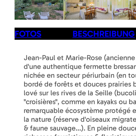
FOTOS
BESCHREIBUNG
Jean-Paul et Marie-Rose (ancienne é
d'une authentique fermette bressann
nichée en secteur périurbain (en t
bordé de forêts et douces prairies 
lové sur les rives de la Seille (buc
"croisières", comme en kayaks ou b
remarquable écosystème protégé en
la nature (réserve d'oiseaux migrat
& faune sauvage...). En pleine dou