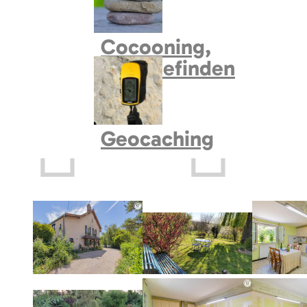
Cocooning,
Wohlbefinden
Geocaching
Prev
Next