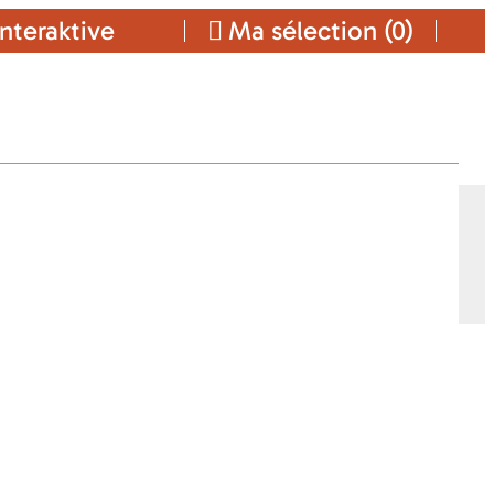
nteraktive
Ma sélection (
0
)
T
Ajouter a ma sélection
SE
KONTAKT