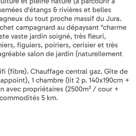
ulture et pleine nature (à parcourir à
emées d'étangs & rivières et belles
tagneux du tout proche massif du Jura.
cachet campagnard au dépaysant "charme
e vaste jardin soigné, très fleuri,
, figuiers, poiriers, cerisier et très
n agréable salon de jardin (naturellement
i (fibre). Chauffage central gaz. Gîte de
 appoint), 1 chambre (lit 2 p. 140x190cm +
n avec propriétaires (2500m² / cour +
es commodités 5 km.