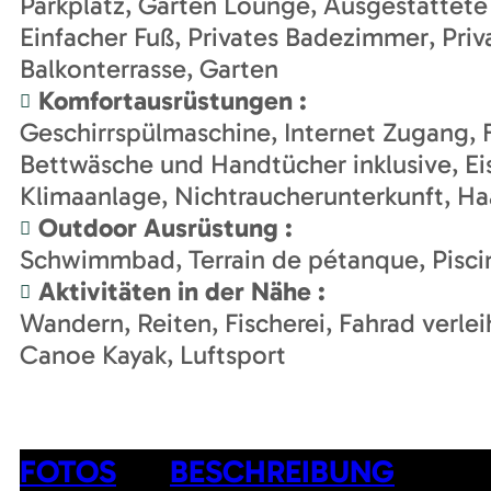
Parkplatz
Garten Lounge
Ausgestattete
Einfacher Fuß
Privates Badezimmer
Priv
Balkonterrasse
Garten
Komfortausrüstungen
:
Geschirrspülmaschine
Internet Zugang
Bettwäsche und Handtücher inklusive
Ei
Klimaanlage
Nichtraucherunterkunft
Ha
Outdoor Ausrüstung
:
Schwimmbad
Terrain de pétanque
Pisci
Aktivitäten in der Nähe
:
Wandern
Reiten
Fischerei
Fahrad verlei
Canoe Kayak
Luftsport
FOTOS
BESCHREIBUNG