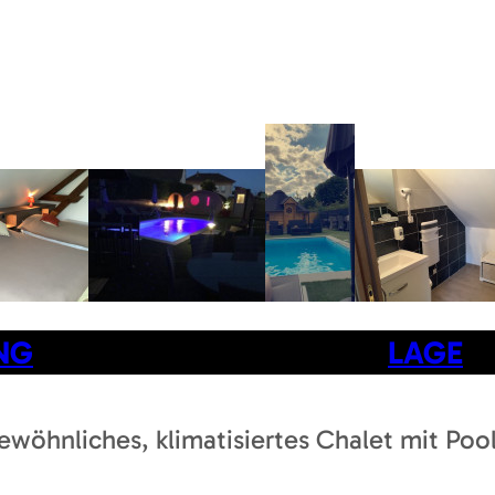
NG
LAGE
wöhnliches, klimatisiertes Chalet mit Poo