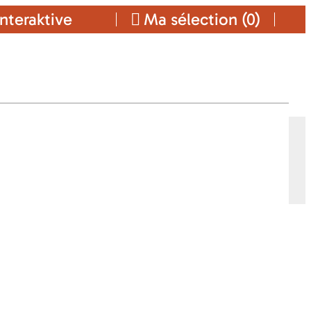
nteraktive
Ma sélection (
0
)
LITES
Ajouter a ma sélection
KONTAKT