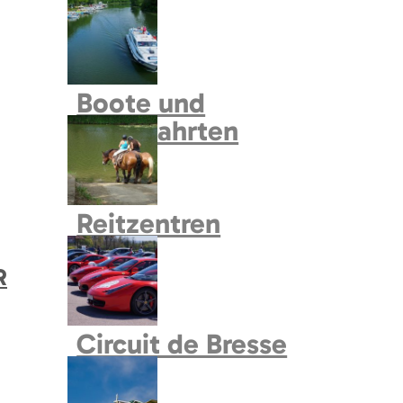
Naturcampingflächen
N
Centre EDEN
Märkte
Sammelunterkunft
Boote und
Kreuzfahrten
N
Andere Museen und
Reitzentren
Ausstellungsorte
R
Parks und Garten
Circuit de Bresse