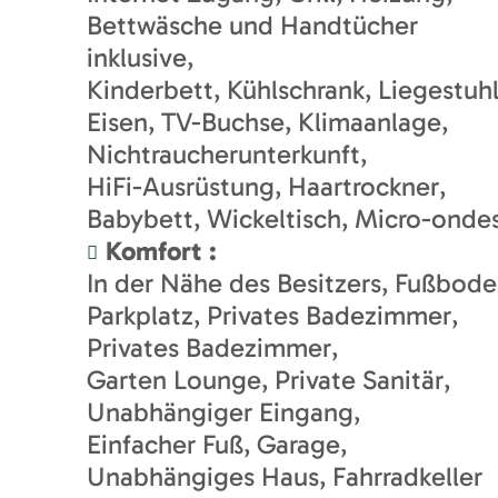
Bettwäsche und Handtücher
inklusive
Kinderbett
Kühlschrank
Liegestuh
Eisen
TV-Buchse
Klimaanlage
Nichtraucherunterkunft
HiFi-Ausrüstung
Haartrockner
Babybett
Wickeltisch
Micro-onde
Komfort
:
In der Nähe des Besitzers
Fußbode
Parkplatz
Privates Badezimmer
Privates Badezimmer
Garten Lounge
Private Sanitär
Unabhängiger Eingang
Einfacher Fuß
Garage
Unabhängiges Haus
Fahrradkeller