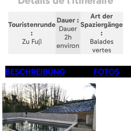
Détails de l'itinéraire
Art der
Dauer
:
Touristenrunde
Spaziergänge
Dauer
:
:
2h
Zu Fuβ
Balades
environ
vertes
BESCHREIBUNG
FOTOS