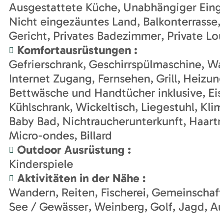
Ausgestattete Küche
Unabhängiger Ein
Nicht eingezäuntes Land
Balkonterrasse
Gericht
Privates Badezimmer
Private L
Komfortausrüstungen
:
Gefrierschrank
Geschirrspülmaschine
Wa
Internet Zugang
Fernsehen
Grill
Heizun
Bettwäsche und Handtücher inklusive
Ei
Kühlschrank
Wickeltisch
Liegestuhl
Kli
Baby Bad
Nichtraucherunterkunft
Haart
Micro-ondes
Billard
Outdoor Ausrüstung
:
Kinderspiele
Aktivitäten in der Nähe
:
Wandern
Reiten
Fischerei
Gemeinschaf
See / Gewässer
Weinberg
Golf
Jagd
A