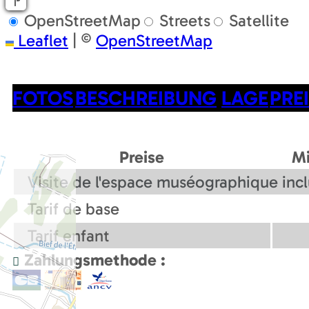
OpenStreetMap
Streets
Satellite
Leaflet
|
©
OpenStreetMap
FOTOS
BESCHREIBUNG
LAGE
PRE
Preise
M
Visite de l'espace muséographique inc
Tarif de base
Tarif enfant
Zahlungsmethode :