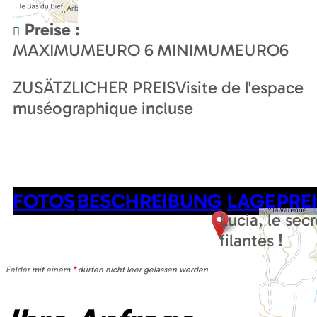
Preise :
MAXIMUMEURO
6
MINIMUMEURO
6
ZUSÄTZLICHER PREIS
Visite de l'espace
muséographique incluse
FOTOS
BESCHREIBUNG
LAGE
PRE
Lucia, le sec
filantes !
Felder mit einem
*
dürfen nicht leer gelassen werden