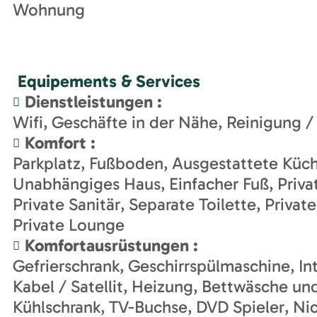
Wohnung
Equipements & Services
Dienstleistungen
:
Wifi
Geschäfte in der Nähe
Reinigung /
Komfort
:
Parkplatz
Fußboden
Ausgestattete Küc
Unabhängiges Haus
Einfacher Fuß
Priv
Private Sanitär
Separate Toilette
Privat
Private Lounge
Komfortausrüstungen
:
Gefrierschrank
Geschirrspülmaschine
In
Kabel / Satellit
Heizung
Bettwäsche und
Kühlschrank
TV-Buchse
DVD Spieler
Nic