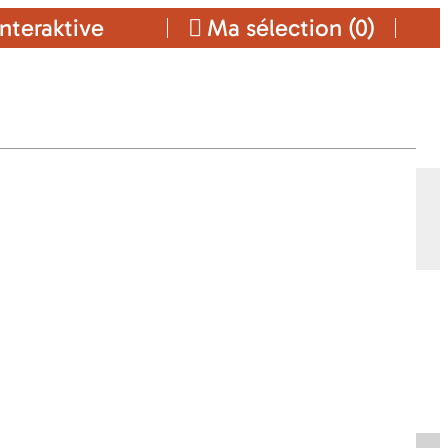
nteraktive
Ma sélection (
0
)
Ajouter a ma sélection