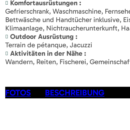
Komfortausrüstungen
:
Gefrierschrank
Waschmaschine
Fernseh
Bettwäsche und Handtücher inklusive
Ei
Klimaanlage
Nichtraucherunterkunft
Ha
Outdoor Ausrüstung
:
Terrain de pétanque
Jacuzzi
Aktivitäten in der Nähe
:
Wandern
Reiten
Fischerei
Gemeinschaf
FOTOS
BESCHREIBUNG