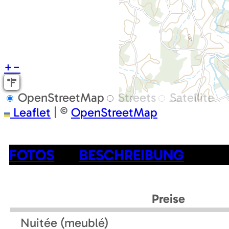
+
−
OpenStreetMap
Streets
Satellite
Leaflet
|
©
OpenStreetMap
FOTOS
BESCHREIBUNG
Preise
Nuitée (meublé)