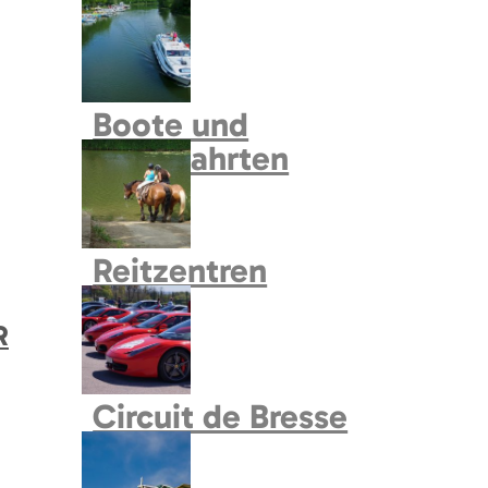
Naturcampingflächen
N
Centre EDEN
Märkte
Sammelunterkunft
Boote und
Kreuzfahrten
N
Andere Museen und
Reitzentren
Ausstellungsorte
R
Parks und Garten
Circuit de Bresse