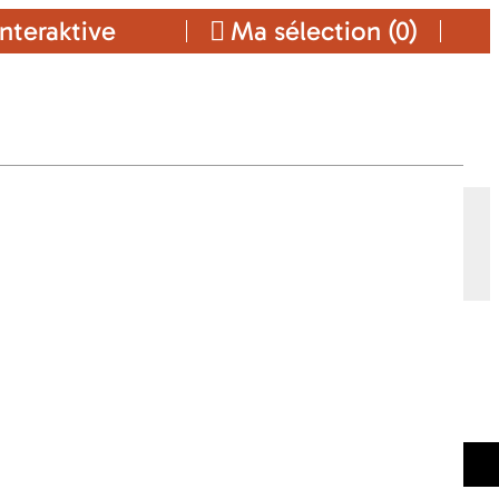
nteraktive
Ma sélection (
0
)
LOUHANS
G