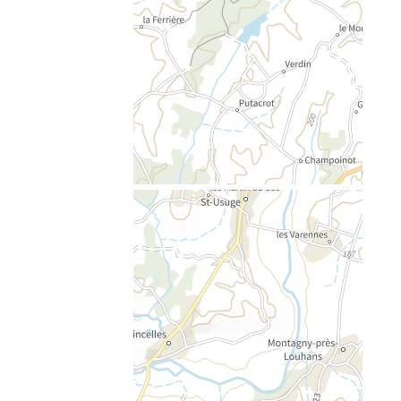
© OFFICE DE TOURISME DE LA BRESSE
BOURGUIGNONNE
WEBSITE-KARTE
RECHTLICHE HINWEISE
COOKIES VERWALTEN