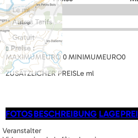
Le ml
Autres Tarifs
Gratuit
Preise :
MAXIMUMEURO
0
MINIMUMEURO
0
ZUSÄTZLICHER PREIS
Le ml
FOTOS
BESCHREIBUNG
LAGE
PRE
Veranstalter