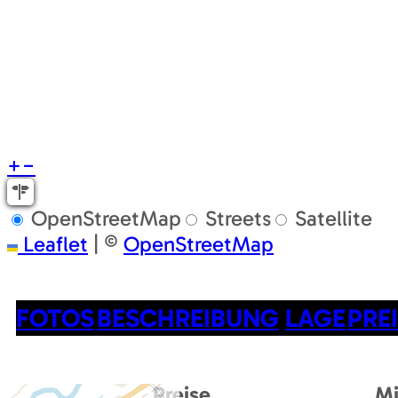
+
−
OpenStreetMap
Streets
Satellite
Leaflet
|
©
OpenStreetMap
FOTOS
BESCHREIBUNG
LAGE
PRE
Preise
M