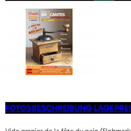
FOTOS
BESCHREIBUNG
LAGE
PRE
Vide grenier de la fête du pain (Flohmark