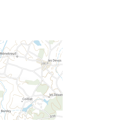
Rejoignez-nous
DAS TOURISMUSBÜRO
KONTAKTE & ÖFFNUNGSZEITEN
NEWSLETTER
WETTERVORHERSAGE