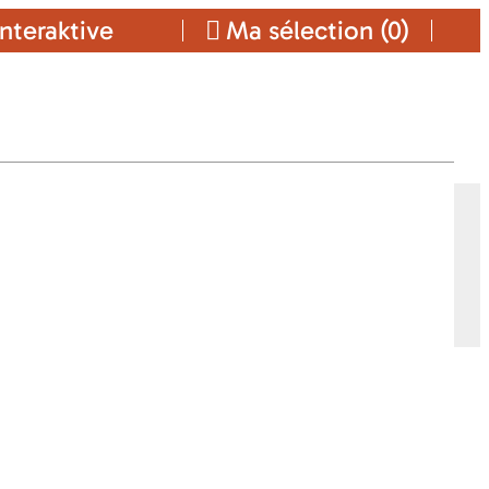
nteraktive
Ma sélection (
0
)
RS
Ajouter a ma sélection