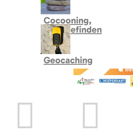
Cocooning,
Wohlbefinden
Geocaching
Prev
Next