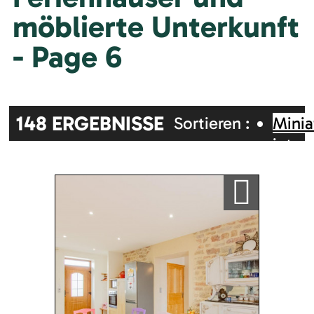
möblierte Unterkunft
- Page 6
148
ERGEBNISSE
Sortieren :
Minia
inter
Zufällig
Alphabetisch
Karte
Ajouter a ma sélection