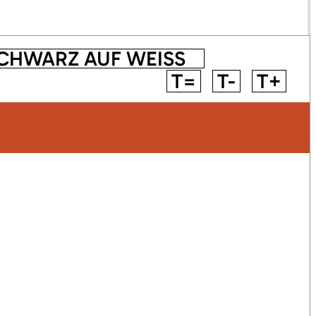
CHWARZ AUF WEISS
T=
T-
T+