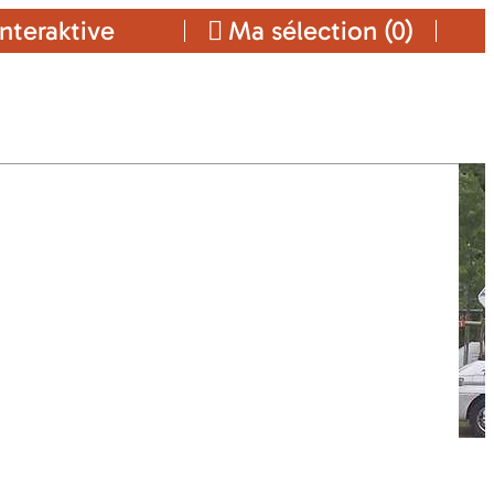
nteraktive
Ma sélection (
0
)